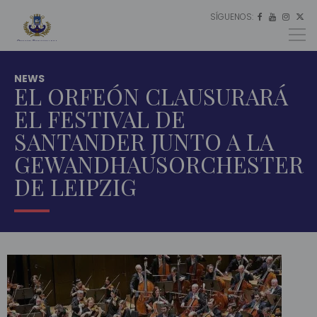
SÍGUENOS:
ES




EU
EN
NEWS
EL ORFEÓN CLAUSURARÁ
EL FESTIVAL DE
SANTANDER JUNTO A LA
GEWANDHAUSORCHESTER
DE LEIPZIG
INICIO
ACTUALIDAD