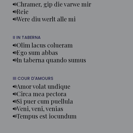
Chramer, gip die varwe mir
Reie
Were diu werlt alle mi
II IN TABERNA
Olim lacus colueram
Ego sum abbas
In taberna quando sumus
III COUR D'AMOURS
Amor volat undique
Circa mea pectora
Si puer cum puellula
Veni, veni, venias
Tempus est iocundum