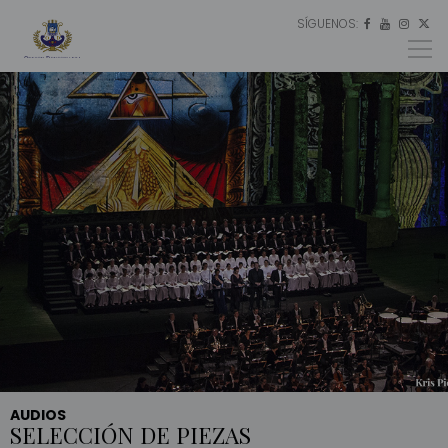
SÍGUENOS:
ES




EU
EN
AUDIOS
SELECCIÓN DE PIEZAS