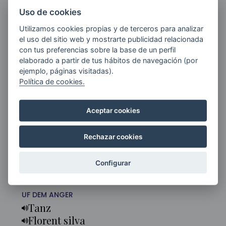
Uso de cookies
M
Utilizamos cookies propias y de terceros para analizar
CARMINA BURANA - CARL ORFF (ORFEÓN
el uso del sitio web y mostrarte publicidad relacionada
DONOSTIARRA | ORQUESTA FILARMÓNICA DE
VÍ
MÁLAGA)
con tus preferencias sobre la base de un perfil
elaborado a partir de tus hábitos de navegación (por
AU
ejemplo, páginas visitadas).
I FORTUNA IMPERATRIX MUNDI
Política de cookies.
CO
O Fortuna
ME
Fortune plango vulnera
Aceptar cookies
PRIMO VERE
Rechazar cookies
Veris leta facies
Ecce gratum
Configurar
UF DEM ANGER
Tanz
Florent silva