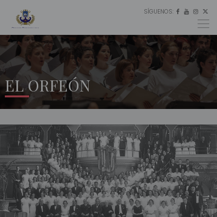
SÍGUENOS:
ES




EU
EN
EL ORFEÓN
INICIO
EL
ORFEÓN