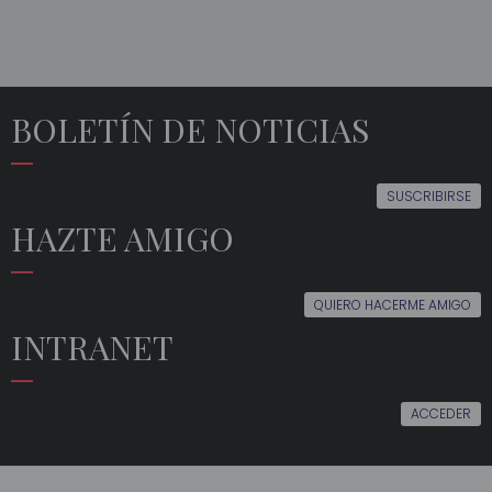
BOLETÍN DE NOTICIAS
SUSCRIBIRSE
HAZTE AMIGO
QUIERO HACERME AMIGO
INTRANET
ACCEDER
EL
EDUCACIÓN
ACTUALIDAD
MULTIMEDIA
ORFEÓN
AMIGOS
EVENTOS
SÍGUENOS