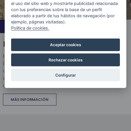
el uso del sitio web y mostrarte publicidad relacionada
con tus preferencias sobre la base de un perfil
elaborado a partir de tus hábitos de navegación (por
ejemplo, páginas visitadas).
ACTUACIONES A LA CARTA
Política de cookies.
EL ORFEÓN, EN PRIVADO
Aceptar cookies
El Orfeón también puede actuar de forma particular. De
Rechazar cookies
hecho, en los últimos años ha clausurado numerosos
congresos y ha participado en innumerables galas de
Configurar
carácter privado organizadas por empresas y entidades,
dentro y fuera del País Vasco.
MÁS INFORMACIÓN