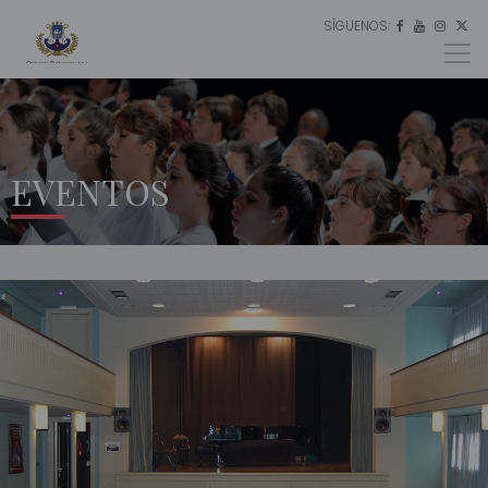
SÍGUENOS:
ES




EU
EN
EVENTOS
INICIO
EVENTOS