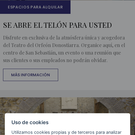
ESPACIOS PARA ALQUILAR
SE ABRE EL TELÓN PARA USTED
Disfrute en exclusiva de la atmósfera única y acogedora
del Teatro del Orfeón Donostiarra. Organice aquí, en el
centro de San Sebastián, un evento o una reunión que
sus clientes o sus empleados no podrán olvidar.
MÁS INFORMACIÓN
Uso de cookies
Utilizamos cookies propias y de terceros para analizar