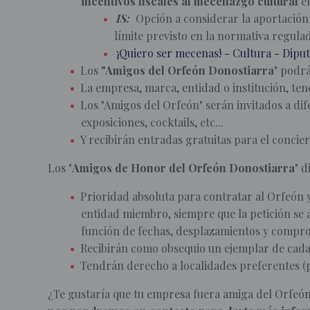
incentivos fiscales al mecenazgo cultural
e
IS:
Opción a considerar la aportación g
límite previsto en la normativa regula
¡Quiero ser mecenas! - Cultura - Dipu
Los
"Amigos del Orfeón Donostiarra
" podrá
La empresa, marca, entidad o institución, te
Los "Amigos del Orfeón" serán invitados a di
exposiciones, cocktails, etc...
Y recibirán entradas gratuitas para el concie
Los "
Amigos de Honor del Orfeón Donostiarra
" d
Prioridad absoluta para contratar al Orfeón 
entidad miembro, siempre que la petición se aj
función de fechas, desplazamientos y comprom
Recibirán como obsequio un ejemplar de cada 
Tendrán derecho a localidades preferentes (pa
¿Te gustaría que tu empresa fuera amiga del Orfeón