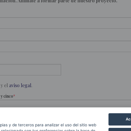
ación. Anímate a formar parte de nuestro proyecto.
y el
aviso legal
.
 y cinco
Ac
pias y de terceros para analizar el uso del sitio web
 relacionada con tus preferencias sobre la base de