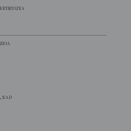
ERTSITATEA
ZIOA
 S.A.D