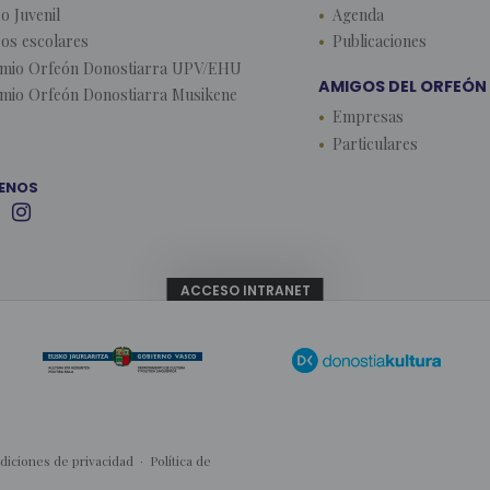
o Juvenil
Agenda
os escolares
Publicaciones
mio Orfeón Donostiarra UPV/EHU
AMIGOS DEL ORFEÓN
mio Orfeón Donostiarra Musikene
Empresas
Particulares
ENOS

ACCESO INTRANET
diciones de privacidad
·
Política de