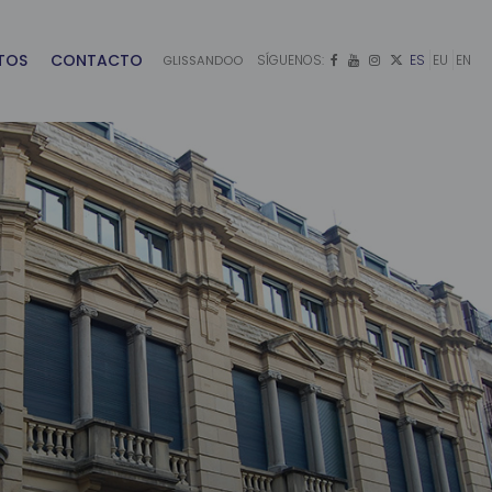
TOS
CONTACTO
SÍGUENOS:
ES
EU
EN
GLISSANDOO



