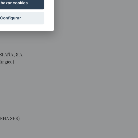
hazar cookies
Configurar
SPAÑA, S.A.
úrgico)
ENA SER)