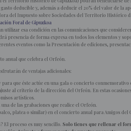
n el Territorio Histórico de Gipuzkoa) podrán beneficiarse de i
asto deducible y, además a deducir el 20% del valor de la apo
dora del Impuesto sobre Sociedades del Territorio Histórico 
tación Foral de Gipuzkoa
n utilizar esa condición en las comunicaciones que considere
ndrá presencia de forma expresa en todos los elementos y so
ferentes eventos como la Presentación de ediciones, presentac
rto anual que celebra el Orfeón.
isfrutarán de ventajas adicionales:
y para que éste actúe en una gala o concierto conmemorativo
uste al criterio de la dirección del Orfeón. En estas ocasione
isos artísticos.
una de las grabaciones que realice el Orfeón.
lco, platea o similar) en el concierto anual para Amigos del 
? El proceso es muy sencillo.
Solo tienes que rellenar el fo