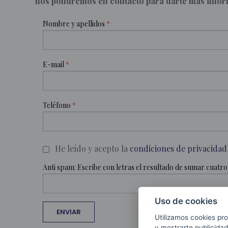
nos pondremos en contacto para darte más inform
Nombre y apellidos
E-mail
Teléfono
He leído y acepto la
condiciones de privacidad
Claúsulas
Anti spam: Escribe con letras el resultado de sumar cuatro
Uso de cookies
Utilizamos cookies pro
y mostrarte publicidad