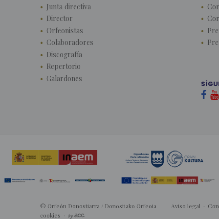
Junta directiva
Cor
Director
Cor
Orfeonistas
Pre
Colaboradores
Pre
Discografía
Repertorio
Galardones
SÍGU


© Orfeón Donostiarra / Donostiako Orfeoia
Aviso legal
·
Con
cookies
·