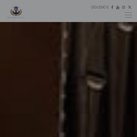
SÍGUENOS:
ES




EU
EN