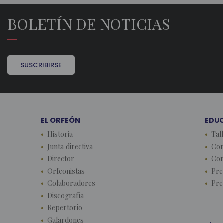
BOLETÍN DE NOTICIAS
SUSCRIBIRSE
EL ORFEÓN
EDU
Historia
Tal
Junta directiva
Cor
Director
Cor
Orfeonistas
Pre
Colaboradores
Pre
Discografía
Repertorio
Galardones