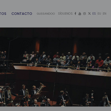
TOS
CONTACTO
SÍGUENOS:
ES
EU
EN
GLISSANDOO



