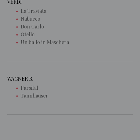
VERDI
La Traviata
Nabucco
Don Carlo
Otello
Un ballo in Maschera
WAGNER R.
Parsifal
Tannhäuser
EL
ORFEÓN