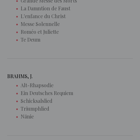
Grande Messe des Morts
La Damntion de Faust
L'enfance du Christ
Messe Solennelle
Roméo et Juliette
Te Deum
BRAHMS, J.
Alt-Rhapsodie
Ein Deutsches Requiem
Schicksalslied
Triumphlied
Nänie