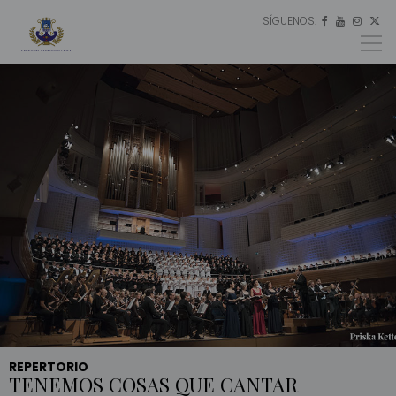
SÍGUENOS:
ES




EU
EN
REPERTORIO
TENEMOS COSAS QUE CANTAR