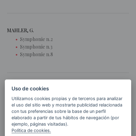
MAHLER, G.
Symphonie n.2
Symphonie n.3
Symphonie n.8
Uso de cookies
MENDELSSOHN, F.
Elias
Utilizamos cookies propias y de terceros para analizar
el uso del sitio web y mostrarte publicidad relacionada
Symphonie n.2
con tus preferencias sobre la base de un perfil
Sueño de una Noche de Verano
elaborado a partir de tus hábitos de navegación (por
Walpurgisnascht
ejemplo, páginas visitadas).
Política de cookies.