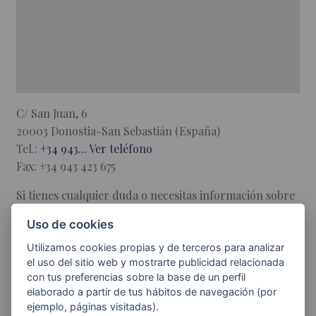
C/ San Juan, 6
20003 Donostia-San Sebastián (España)
Tel.:
+34 943... Ver teléfono
Fax: +34 943 423 675
Si tienes cualquier duda o necesitas información sobre
el Orfeón Donostiarra, nos dudes en ponerte en
Uso de cookies
contacto con nosotros. Rellena, por favor, los campos,
y muy pronto nos pondremos en contacto contigo.
Utilizamos cookies propias y de terceros para analizar
el uso del sitio web y mostrarte publicidad relacionada
con tus preferencias sobre la base de un perfil
A quién va dirigida la consulta
elaborado a partir de tus hábitos de navegación (por
ejemplo, páginas visitadas).