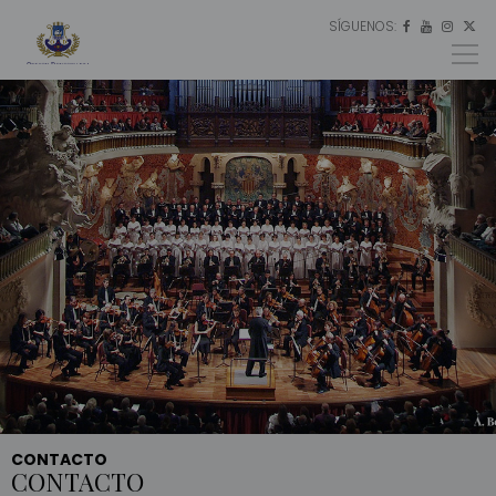
SÍGUENOS:
ES




EU
EN
CONTACTO
CONTACTO