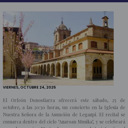
INICIO
ACTUALIDAD
NOTICIAS
EL ORFEÓN
DONOSTIARRA
PARTICIPARÁ
ESTE SÁBADO
EN EL CICLO
‘AZAROAN
MUSIKA’ DE
VIERNES, OCTUBRE 24, 2025
LEGAZPIA
PARA
El Orfeón Donostiarra ofrecerá este sábado, 25 de
HOMENAJEAR
A LA
octubre, a las 20:30 horas, un concierto en la Iglesia de
DIRECTORA
Nuestra Señora de la Asunción de Legazpi. El recital se
DE SANTIKUTZ
enmarca dentro del ciclo ‘Azaroan Musika’, y se celebrará
ABESBATZA