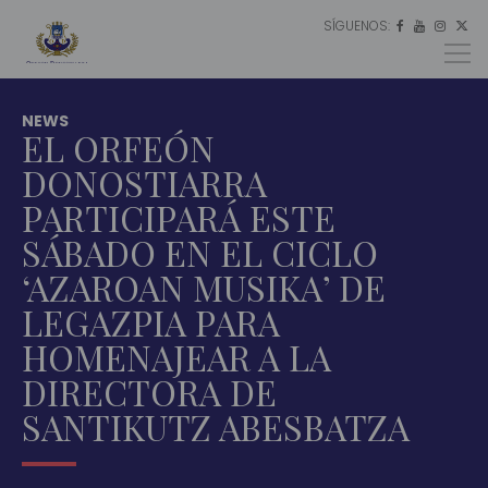
SÍGUENOS:
ES




EU
EN
NEWS
EL ORFEÓN
DONOSTIARRA
PARTICIPARÁ ESTE
SÁBADO EN EL CICLO
‘AZAROAN MUSIKA’ DE
LEGAZPIA PARA
HOMENAJEAR A LA
DIRECTORA DE
SANTIKUTZ ABESBATZA