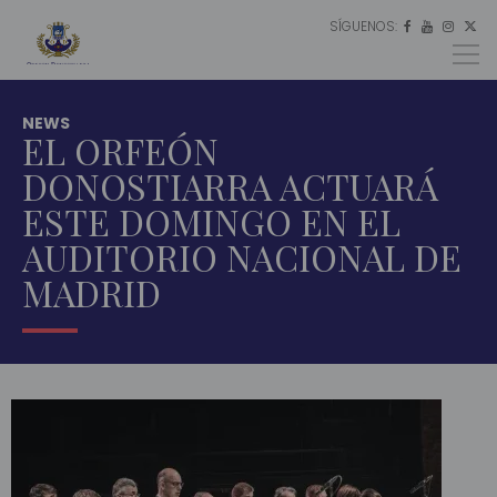
SÍGUENOS:
ES




EU
EN
NEWS
EL ORFEÓN
DONOSTIARRA ACTUARÁ
ESTE DOMINGO EN EL
AUDITORIO NACIONAL DE
MADRID
INICIO
ACTUALIDAD