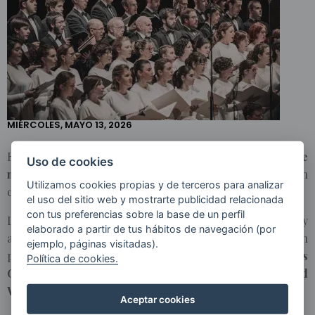
NOTICIAS
EL ORFEÓN
DONOSTIARRA
ACTUARÁ
ESTE
DOMINGO EN
EL AUDITORIO
NACIONAL DE
MIÉRCOLES, MAYO 13, 2026
MADRID
El
Orfeón Donostiarra
actuará este domingo,
17 de
Uso de cookies
mayo
, en el
Auditorio Nacional de Madrid
, en un
Utilizamos cookies propias y de terceros para analizar
concierto que dará comienzo a las
18:00 horas.
el uso del sitio web y mostrarte publicidad relacionada
con tus preferencias sobre la base de un perfil
La agrupación donostiarra, dirigida por
Sainz Alfaro
y
elaborado a partir de tus hábitos de navegación (por
acompañada al piano por
Borja Rubiños
, presentará un
ejemplo, páginas visitadas).
programa
con obras de
Giuseppe Verdi
,
Charles
Política de cookies.
Gounod
,
Giacomo Puccini
,
Arrigo Boito
,
Richard
Wagner
,
Alexander Borodin
y
Piotr Ilich Tchaikovsky
.
Aceptar cookies