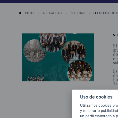
INICIO
ACTUALIDAD
NOTICIAS
EL ORFEÓN CELE
VI
El
an
do
en
so
Es
da
ho
Tx
En
pa
Uso de cookies
Il
Utilizamos cookies pro
y mostrarte publicidad
un perfil elaborado a 