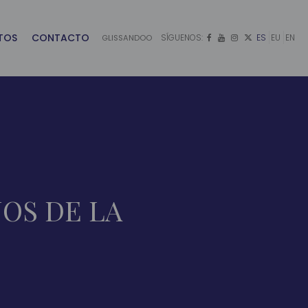
TOS
CONTACTO
SÍGUENOS:
ES
EU
EN
GLISSANDOO




OS DE LA