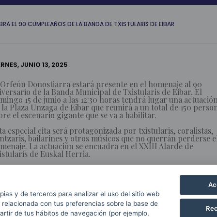
BRA EL 90 CUMPLEAÑOS DE LA BANDA DE TXISTULARIS DE EIBAR
ERNES, JUNIO 13, 2025
 Orfeón Donostiarra estará presente en el homenaje al 90
iversario de la Banda Municipal de Txistularis de Eibar. El
mingo 15 de junio a las 12:30 horas tendrá lugar una actuació
 la Plaza Unzaga de Eibar que reunirá a un total de 150 perso
bre el escenario gigante que se va a habilitar.
ta especial cita será protagonizada por txistularis, coralistas,
ntzaris, bailarines y otros músicos que no querrán perderse e
menaje. La actuación se encuadra en el XXIII Alarde de
istularis de Euskal Herria.
tre los temas que se interpretarán, destacan ‘1492:
radisuaren konkista’ (Vangelis/Ituarte), ‘Maite’ (Sorozabal),
unabarra (Sarriegi), ‘Baga, Biga’ (Laboa) o ‘Txoria txori’ (Laboa
Ac
pias y de terceros para analizar el uso del sitio web
 relacionada con tus preferencias sobre la base de
FACEBOOK
TWITTER
LINKED
Rec
partir de tus hábitos de navegación (por ejemplo,