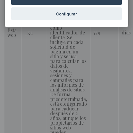
mediante la
asignación de un
número
Configurar
generado
aleatoriamente
como
Esta
_ga
identificador de
729
días
web
cliente. Se
incluye en cada
solicitud de
página en un
sitio y se usa
para calcular los
datos de
visitantes,
sesiones y
campañas para
los informes de
análisis de sitios.
De forma
predeterminada,
está configurado
para caducar
después de 2
años, aunque los
propietarios de
sitios web
pueden