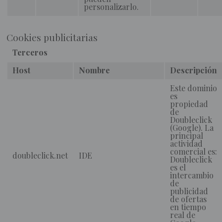
personalizarlo.
Cookies publicitarias
Terceros
Host
Nombre
Descripción
Este dominio
es
propiedad
de
Doubleclick
(Google). La
principal
actividad
comercial es:
doubleclick.net
IDE
Doubleclick
es el
intercambio
de
publicidad
de ofertas
en tiempo
real de