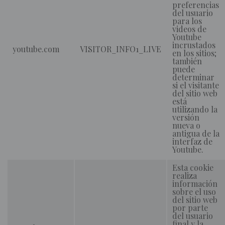
preferencias
del usuario
para los
videos de
Youtube
incrustados
youtube.com
VISITOR_INFO1_LIVE
en los sitios;
también
puede
determinar
si el visitante
del sitio web
está
utilizando la
versión
nueva o
antigua de la
interfaz de
Youtube.
Esta cookie
realiza
información
sobre el uso
del sitio web
por parte
del usuario
final y la