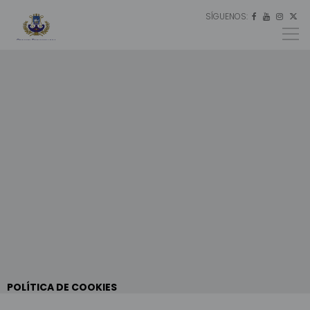
SÍGUENOS:
ES




EU
EN
POLÍTICA DE COOKIES