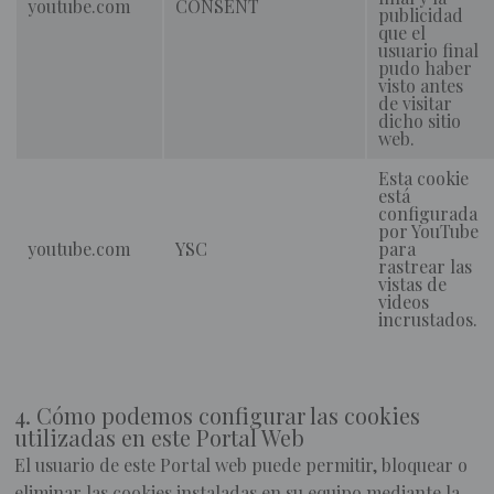
youtube.com
CONSENT
publicidad
que el
usuario final
pudo haber
visto antes
de visitar
dicho sitio
web.
Esta cookie
está
configurada
por YouTube
youtube.com
YSC
para
rastrear las
vistas de
videos
incrustados.
4. Cómo podemos configurar las cookies
utilizadas en este Portal Web
El usuario de este Portal web puede permitir, bloquear o
eliminar las cookies instaladas en su equipo mediante la