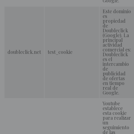
Google.
Este dominio
es
propiedad
de
Doubleclick
(Google). La
principal
actividad
comercial es:
doubleclick.net
test_cookie
Doubleclick
es el
intercambio
de
publicidad
de ofertas
en tiempo
real de
Google.
Youtube
establece
esta cookie
para realizar
un
seguimiento
de las