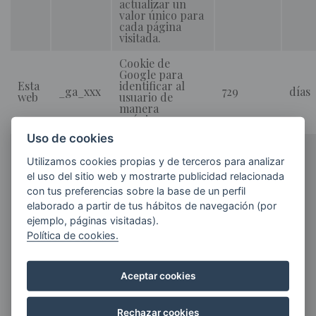
actualizar un
valor único para
cada página
visitada.
Cookie de
Google para
Esta
identificar al
_ga_xxx
729
días
web
usuario de
manera
anónima.
Uso de cookies
Este nombre de
cookie está
Utilizamos cookies propias y de terceros para analizar
asociado con
el uso del sitio web y mostrarte publicidad relacionada
Google
Universal
con tus preferencias sobre la base de un perfil
Analytics, que es
elaborado a partir de tus hábitos de navegación (por
una
ejemplo, páginas visitadas).
actualización
importante del
Política de cookies.
servicio de
análisis más
utilizado de
Aceptar cookies
Google. Esta
cookie se utiliza
para distinguir
Rechazar cookies
usuarios únicos