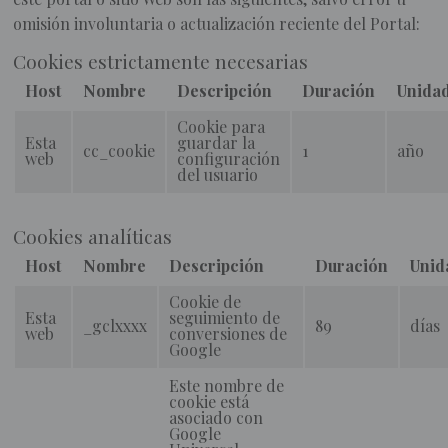
omisión involuntaria o actualización reciente del Portal:
Cookies estrictamente necesarias
Host
Nombre
Descripción
Duración
Unida
Cookie para
Esta
guardar la
cc_cookie
1
año
web
configuración
del usuario
Cookies analíticas
Host
Nombre
Descripción
Duración
Unid
Cookie de
Esta
seguimiento de
_gclxxxx
89
días
web
conversiones de
Google
Este nombre de
cookie está
asociado con
Google