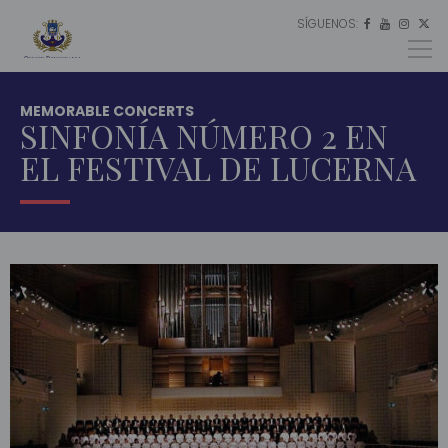
SÍGUENOS:
ES




EU
EN
MEMORABLE CONCERTS
SINFONÍA NÚMERO 2 EN
EL FESTIVAL DE LUCERNA
INICIO
MULTIMEDIA
CONCIERTOS
MEMORABLES
SINFONÍA
NÚMERO