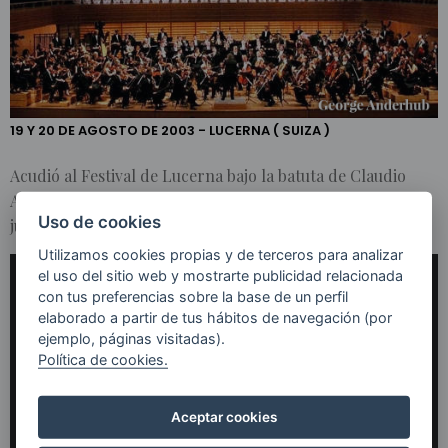
2 EN EL
FESTIVAL
DE
LUCERNA
19 Y 20 DE AGOSTO DE 2003 - LUCERNA ( SUIZA )
Acudió al Festival de Lucerna bajo la batuta de Claudio
Abbado para interpretar la
Sinfonía número 2
de Mahler
Uso de cookies
junto a la Orquesta del Festival.
Utilizamos cookies propias y de terceros para analizar
el uso del sitio web y mostrarte publicidad relacionada
con tus preferencias sobre la base de un perfil
elaborado a partir de tus hábitos de navegación (por
ejemplo, páginas visitadas).
Política de cookies.
Aceptar cookies