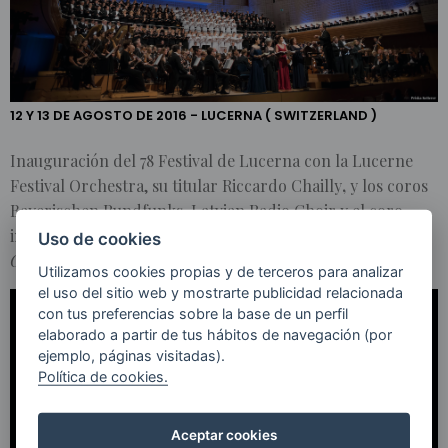
FESTIVAL DE
LUCERNA
12 Y 13 DE AGOSTO DE 2016 - LUCERNA ( SWITZERLAND )
Inauguración del 78 Festival de Lucerna con la Lucerne
Festival Orchestra, su titular Riccardo Chailly
,
y los coros
Bayerischen Rundfunks
,
Latvian Radio Choir y el coro
infantil de Tölz: dos conciertos en los que se interpretó
la
Uso de cookies
Octava Sinfonía
de Mahler
.
Utilizamos cookies propias y de terceros para analizar
el uso del sitio web y mostrarte publicidad relacionada
con tus preferencias sobre la base de un perfil
elaborado a partir de tus hábitos de navegación (por
ejemplo, páginas visitadas).
Política de cookies.
Aceptar cookies