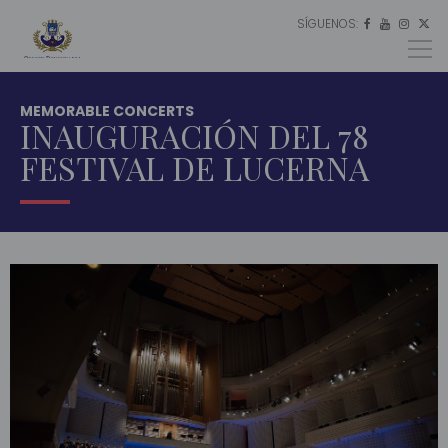
SÍGUENOS:
ES




EU
EN
MEMORABLE CONCERTS
INAUGURACIÓN DEL 78
FESTIVAL DE LUCERNA
INICIO
MULTIMEDIA
CONCIERTOS
MEMORABLES
INAUGURACIÓN
DEL 78