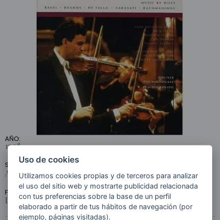
NEW YEAR'S GALA
"SILVESTERKONZERT
97" A TRIBUTE TO
CARMEN
AÑO:
1998
Uso de cookies
SELLO:
ART HAUS MUSIK / EURO ARTS / BRILLIANT MEDIA
Utilizamos cookies propias y de terceros para analizar
el uso del sitio web y mostrarte publicidad relacionada
FORMATO:
con tus preferencias sobre la base de un perfil
DVD
elaborado a partir de tus hábitos de navegación (por
ejemplo, páginas visitadas).