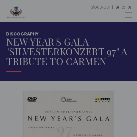
SÍGUENOS:
ES




EU
EN
DISCOGRAPHY
NEW YEAR'S GALA
"SILVESTERKONZERT 97" A
TRIBUTE TO CARMEN
INICIO
EL
ORFEÓN
DISCOGRAFÍA