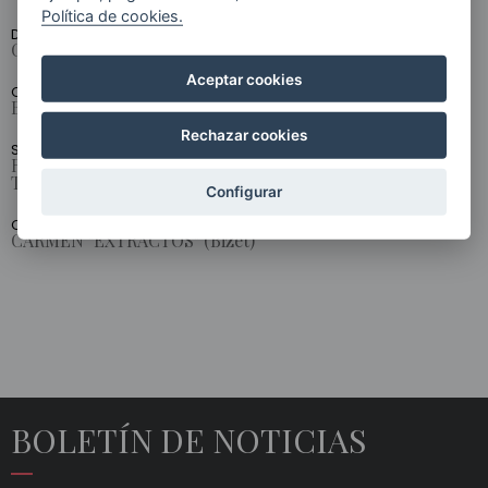
Política de cookies.
DIRECTOR:
CLAUDIO ABBADO
Aceptar cookies
ORQUESTA:
BERLINER PHILHARMONIKER
Rechazar cookies
SOLISTAS:
ROBERTO ALAGNA ANNE SOFIE VON OTTER BRYN
TERFEL GIL SHAHAM
Configurar
OBRAS:
CARMEN "EXTRACTOS" (Bizet)
BOLETÍN DE NOTICIAS