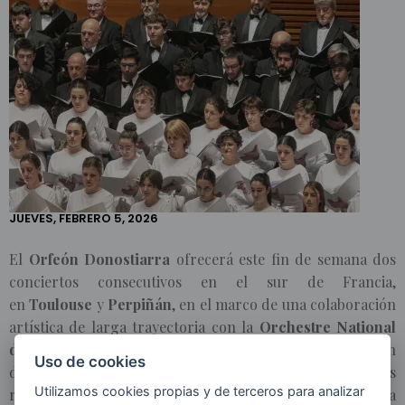
INICIO
ACTUALIDAD
NOTICIAS
EL ORFEÓN
DONOSTIARRA
REGRESA A
TOULOUSE
CON UN
PROGRAMA
EXIGENTE
JUEVES, FEBRERO 5, 2026
CON OBRAS
DE FRANCIS
El
Orfeón Donostiarra
ofrecerá este fin de semana dos
POULENC Y
ACTÚA AL DÍA
conciertos consecutivos en el sur de Francia,
SIGUIENTE EN
en
Toulouse
y
Perpiñán
, en el marco de una colaboración
PERPIÑÁN
artística de larga trayectoria con la
Orchestre National
du Capitole de Toulouse
. Ambos conciertos estarán
Uso de cookies
dirigidos por
Josep Pons,
una de las figuras más
Utilizamos cookies propias y de terceros para analizar
relevantes de la dirección orquestal europea