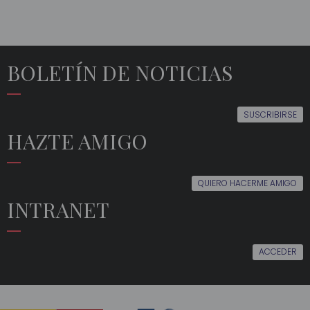
BOLETÍN DE NOTICIAS
SUSCRIBIRSE
HAZTE AMIGO
QUIERO HACERME AMIGO
INTRANET
ACCEDER
EL
EDUCACIÓN
ACTUALIDAD
MULTIMEDIA
ORFEÓN
AMIGOS
EVENTOS
SÍGUENOS