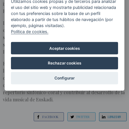
Utilizamos cookies propias y de terceros para analizar
interpretado junto a directores legendarios como Simon
el uso del sitio web y mostrarte publicidad relacionada
Rattle o Claudio Abbado, mentor de Lucas Macías.
con tus preferencias sobre la base de un perfil
elaborado a partir de tus hábitos de navegación (por
Los conciertos con el Orfeón Donostiarra tendrán lugar
ejemplo, páginas visitadas).
el 25 de septiembre en el Euskalduna de Bilbao, 28 de
Política de cookies.
septiembre en Jesús Guridi de Gasteiz, 29 y 30 de
septiembre en Kursaal y 3 de octubre en Baluarte de
Aceptar cookies
Pamplona.
El Orfeón Donostiarra se suma así, una temporada más, a
Rechazar cookies
los proyectos de Euskadiko Orkestra, reforzando una
colaboración histórica que ha permitido abordar
Configurar
conjuntamente algunas de las obras más relevantes del
repertorio sinfónico-coral y contribuir al desarrollo de la
vida musical de Euskadi.
FACEBOOK
TWITTER
LINKEDIN