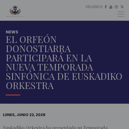
SÍGUENOS:
ES




EU
EN
NEWS
EL ORFEÓN
DONOSTIARRA
PARTICIPARÁ EN LA
NUEVA TEMPORADA
SINFÓNICA DE EUSKADIKO
ORKESTRA
LUNES, JUNIO 22, 2026
INICIO
Euskadiko Orkestra ha presentado su Temporada