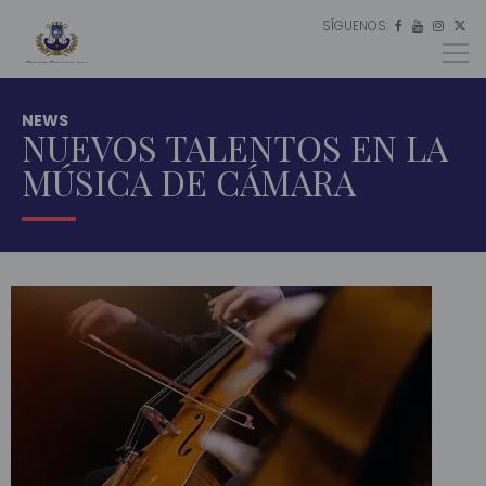
SÍGUENOS:
ES




EU
EN
NEWS
NUEVOS TALENTOS EN LA
MÚSICA DE CÁMARA
INICIO
ACTUALIDAD
NOTICIAS
NUEVOS
TALENTOS
EN LA