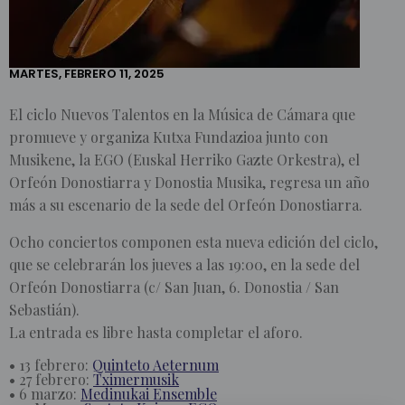
MÚSICA
DE
CÁMARA
MARTES, FEBRERO 11, 2025
El ciclo Nuevos Talentos en la Música de Cámara que
promueve y organiza Kutxa Fundazioa junto con
Musikene, la EGO (Euskal Herriko Gazte Orkestra), el
Orfeón Donostiarra y Donostia Musika, regresa un año
más a su escenario de la sede del Orfeón Donostiarra.
Ocho conciertos componen esta nueva edición del ciclo,
que se celebrarán los jueves a las 19:00, en la sede del
Orfeón Donostiarra (c/ San Juan, 6. Donostia / San
Sebastián).
La entrada es libre hasta completar el aforo.
•
13 febrero:
Quinteto Aeternum
•
27 febrero:
Tximermusik
•
6 marzo:
Medinukai Ensemble