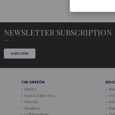
NEWSLETTER SUBSCRIPTION
SUBSCRIBE
THE ORFEÓN
EDU
History
Mus
Board of directors
Orf
Director
Sch
Members
Su
Collaborations
Vio