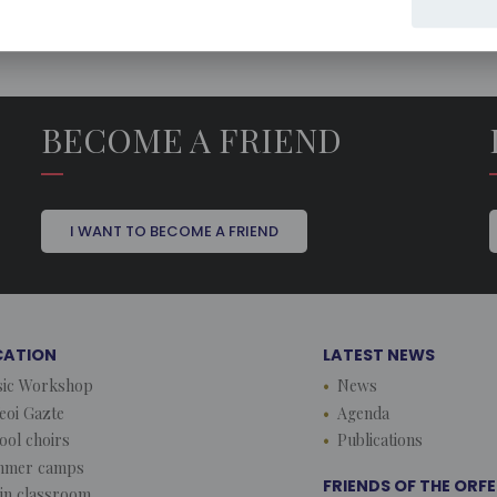
BECOME A FRIEND
I WANT TO BECOME A FRIEND
CATION
LATEST NEWS
ic Workshop
News
eoi Gazte
Agenda
ool choirs
Publications
mmer camps
FRIENDS OF THE ORF
lin classroom