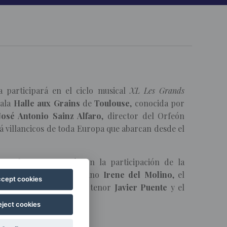
a participará en el ciclo musical
XL
Les Grands
sala
Halle aux Grains
de
Toulouse
, conocida por
José Antonio Sainz Alfaro
, director del Orfeón
á villancicos de toda Europa que abarcan desde el
:00
horas
, contará con la participación de la
nabel Aldalur
, la soprano
Irene del Molino
, el
cept cookies
riana Ponochevna,
el tenor
Javier Puente
y el
eject cookies