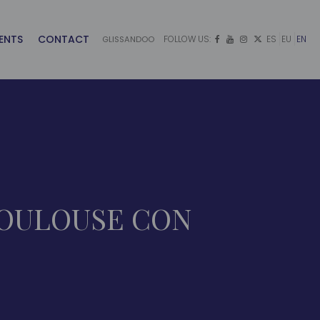
ENTS
CONTACT
FOLLOW US:
ES
EU
EN
GLISSANDOO




TOULOUSE CON