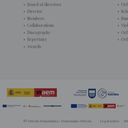
Board of directors
Orf
Director
Sch
Members
Su
Collaborations
Vio
Discography
Orf
Repertoire
Orf
Awards
© Orfeón Donostiarra / Donostiako Orfeoia
Legal notice
·
Pr