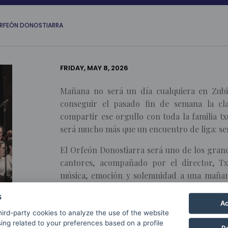
 ORFEÓN DONOSTIARRA
FRIDAY, MAY 8, 2026
Mañana no será un día cualquiera en Zubi
conseguir el pasado fin de semana la cl
compartir ese orgullo con toda la familia tx
será mucho más que un encuentro de liga: ser
El
Orfeón Donostiarra
será uno de los gran
cantores, acompañado por el director, T
música, emoción y solemnidad a una mañana 
conductor de una celebración que unirá fútbol
s
Ac
La presencia del Orfeón Donostiarra conve
ird-party cookies to analyze the use of the website
voces pondrán el tono a una jornada que nace
ing related to your preferences based on a profile