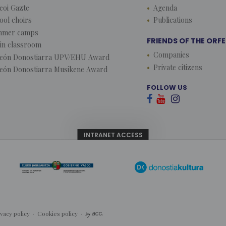
eoi Gazte
Agenda
ool choirs
Publications
mmer camps
FRIENDS OF THE ORF
lin classroom
Companies
eón Donostiarra UPV/EHU Award
Private citizens
eón Donostiarra Musikene Award
FOLLOW US



INTRANET ACCESS
ivacy policy
·
Cookies policy
·