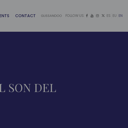
ENTS
CONTACT
FOLLOW US:
ES
EU
EN
GLISSANDOO




L SON DEL