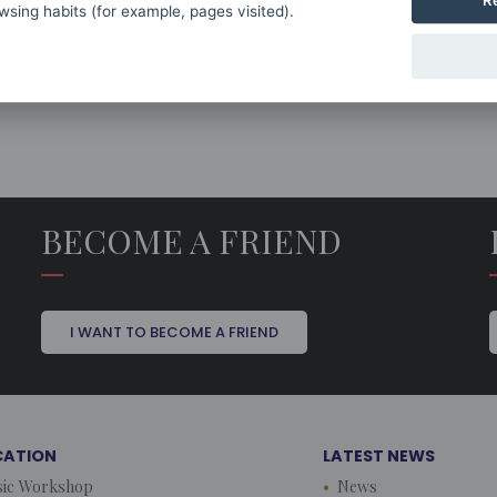
R
sing habits (for example, pages visited).
forma de agradecer, de celebrar y de compar
toda la familia txuri urdin.
BECOME A FRIEND
I WANT TO BECOME A FRIEND
CATION
LATEST NEWS
ic Workshop
News