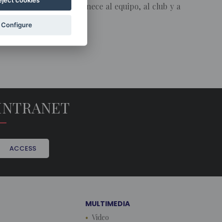
eject cookies
tir un logro que pertenece al equipo, al club y a
Configure
INTRANET
ACCESS
MULTIMEDIA
Video