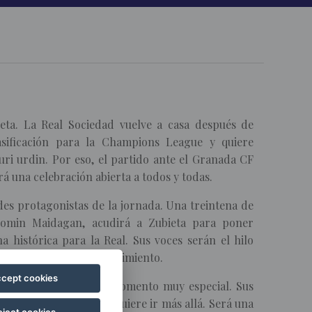
eta. La Real Sociedad vuelve a casa después de
asificación para la Champions League y quiere
uri urdin. Por eso, el partido ante el Granada CF
á una celebración abierta a todos y todas.
des protagonistas de la jornada. Una treintena de
xomin Maidagan, acudirá a Zubieta para poner
histórica para la Real. Sus voces serán el hilo
, cultura, ciudad y sentimiento.
cept cookies
rtirá la previa en un momento muy especial. Sus
 del fútbol, pero que quiere ir más allá. Será una