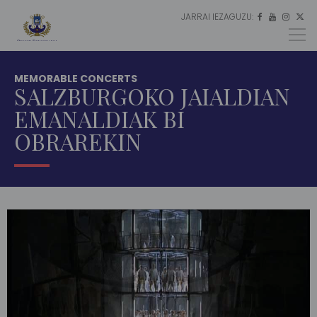
JARRAI IEZAGUZU:
ES




EU
EN
MEMORABLE CONCERTS
SALZBURGOKO JAIALDIAN
EMANALDIAK BI
OBRAREKIN
AZALA
MULTIMEDIA
KONTZERTU
GOGOANGARRIAK