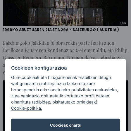
SALZBURGOKO
JAIALDIAN
EMANALDIAK BI
OBRAREKIN
1999KO ABUZTUAREN 21A ETA 29A - SALZBURGO ( AUSTRIA )
Salzburgoko Jaialdian bi obrarekin parte hartu zuen:
Berliozen Faustoren kondenazioa (sei emanaldi), eta Philip
Glass-en Requiem, Bardo and Nirmanakaya 5. abesbatza-
sinfonia obraren mundu mailako estreinaldia (bi
Cookieen konfigurazioa
emanaldi).
Gure cookieak eta hirugarrenenak erabiltzen ditugu
webgunearen erabilera aztertzeko eta zure
hobespenekin erlazionatutako publizitatea erakusteko,
zure nabigazio ohituretatik sortutako profil batean
oinarrituta (adibidez, bisitatutako orrialdeak).
Cookie-politika.
Cookieak onartu