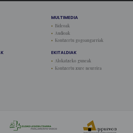
MULTIMEDIA
Bideoak
Audioak
Kontzertu gogoangarriak
AK
EKITALDIAK
Alokatzeko guneak
Kontzertu zure neurrira