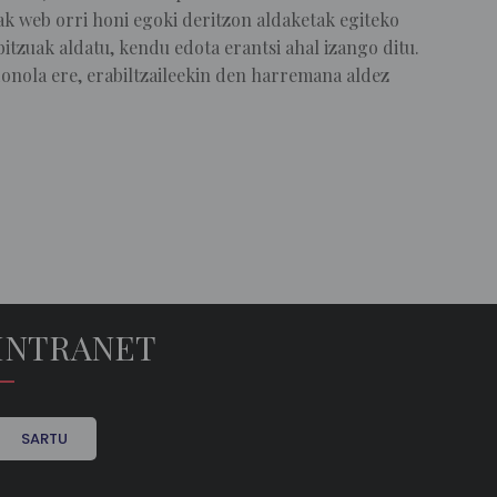
ak web orri honi egoki deritzon aldaketak egiteko
itzuak aldatu, kendu edota erantsi ahal izango ditu.
onola ere, erabiltzaileekin den harremana aldez
INTRANET
SARTU