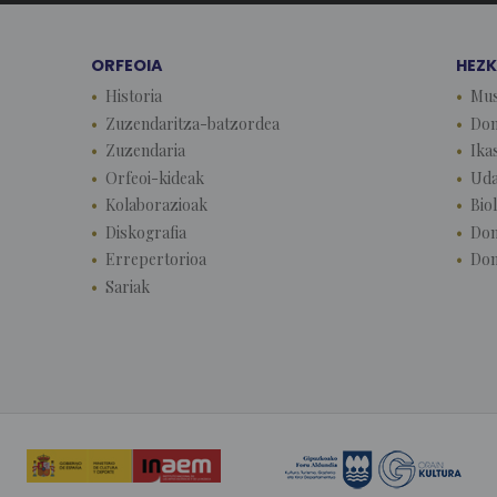
ORFEOIA
HEZ
Historia
Mus
Zuzendaritza-batzordea
Don
Zuzendaria
Ika
Orfeoi-kideak
Uda
Kolaborazioak
Biol
Diskografia
Don
Errepertorioa
Don
Sariak