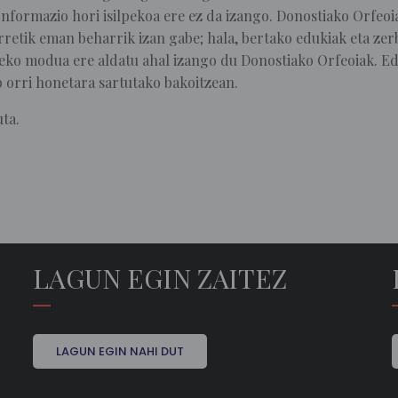
nformazio hori isilpekoa ere ez da izango. Donostiako Orfeoi
rretik eman beharrik izan gabe; hala, bertako edukiak eta zerb
eko modua ere aldatu ahal izango du Donostiako Orfeoiak. Ed
 orri honetara sartutako bakoitzean.
ta.
LAGUN EGIN ZAITEZ
LAGUN EGIN NAHI DUT