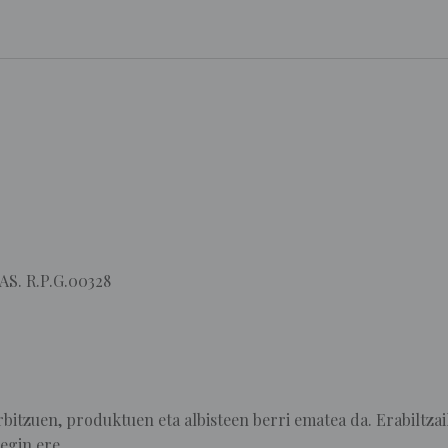
 AS. R.P.G.00328
itzuen, produktuen eta albisteen berri ematea da. Erabiltza
egin ere.