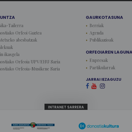
KUNTZA
GAURKOTASUNA
ika-Tailerra
Berriak
ostiako Orfeoi Gaztea
Agenda
stetxeko abesbatzak
Publikazioak
lekuak
ORFEOIAREN LAGUN
in ikasgela
Enpresak
ostiako Orfeoia UPV/EHU Saria
Partikularrak
ostiako Orfeoia-Musikene Saria
JARRAI IEZAGUZU



INTRANET SARRERA