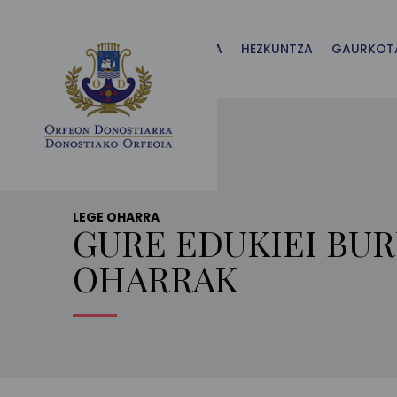
Main
Menu
ES
ORFEOIA
HEZKUNTZA
GAURKOT
LEGE OHARRA
GURE EDUKIEI BU
OHARRAK