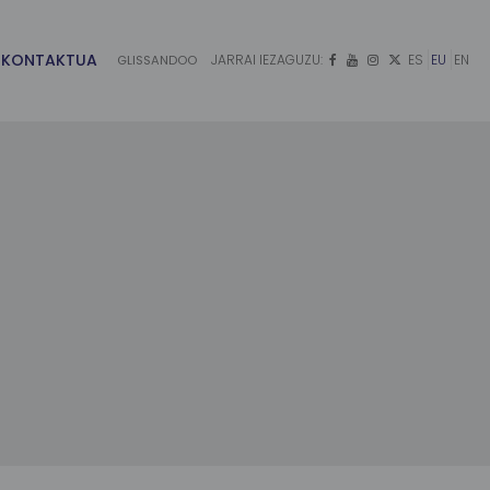
KONTAKTUA
JARRAI IEZAGUZU:
ES
EU
EN
GLISSANDOO



