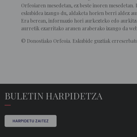
Orfeoiaren mesedetan, ez beste inoren mesedetan. I
eskubidea izango du, aldaketa horien berri aldez au
Era berean, informazio hori aurkezteko edo aurkitz
aurretik ezarritako arauen araberako izango da web
© Donostiako Orfeoia. Eskubide guztiak erreserbatu
BULETIN HARPIDETZA
HARPIDETU ZAITEZ