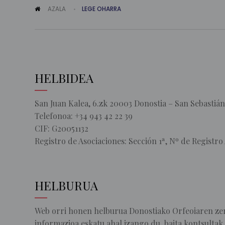
AZALA
LEGE OHARRA
HELBIDEA
San Juan Kalea, 6.zk 20003 Donostia – San Sebastián
Telefonoa: +34 943 42 22 39
CIF: G20051132
Registro de Asociaciones: Sección 1ª, Nº de Registro
HELBURUA
Web orri honen helburua Donostiako Orfeoiaren zerb
informazioa eskatu ahal izango du, baita kontsultak 